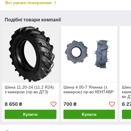
Всі умови повернення
Подібні товари компанії
Шина 11,20-24 (11,2 R24)
Шина 4.00-7 Ялинка (з
Шина
з камерою (пр-во ДТЗ)
камерою) пр-во КЕНТАВР.
каме
во Д
8 650
700
6 2
₴
₴
Купити
Купити