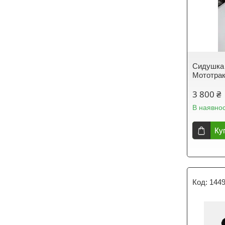
Сидушка 
Мототрак
3 800 ₴
В наявнос
Ку
144