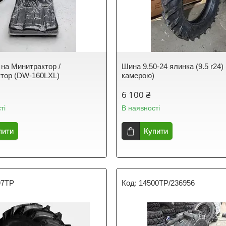
на Минитрактор /
Шина 9.50-24 ялинка (9.5 r24) 
тор (DW-160LXL)
камерою)
6 100 ₴
ті
В наявності
пити
Купити
97ТР
14500ТР/236956