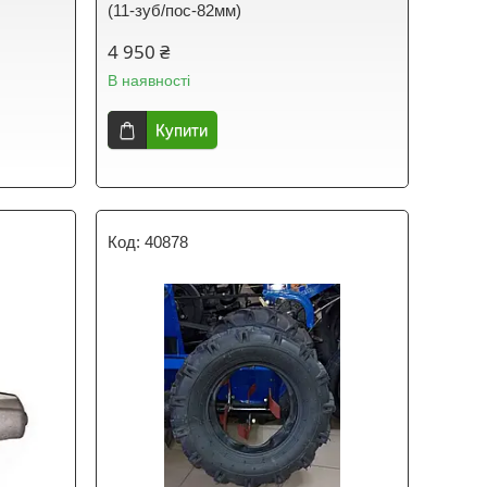
(11-зуб/пос-82мм)
4 950 ₴
В наявності
Купити
40878