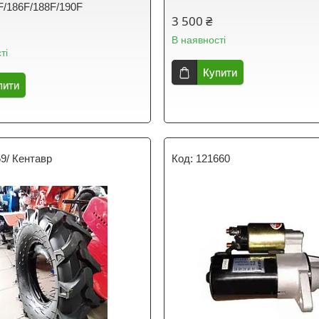
F/186F/188F/190F
3 500 ₴
В наявності
ті
Купити
пити
9/ Кентавр
121660