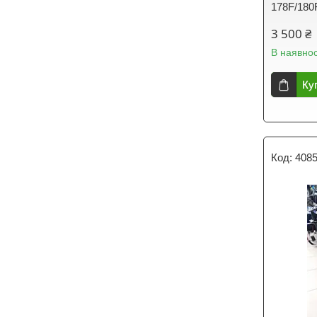
178F/180
3 500 ₴
В наявнос
Ку
4085