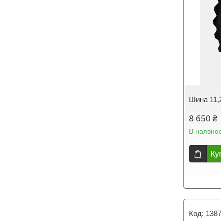
Шина 11,2
8 650 ₴
В наявнос
Ку
138