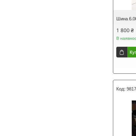
Шина 6.0
1 800 ₴
В наявнос
Ку
981