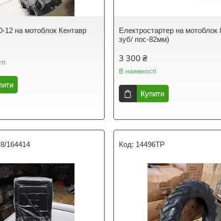
0-12 на мотоблок Кентавр
Електростартер на мотоблок 8
зуб/ пос-82мм)
3 300 ₴
ті
В наявності
пити
Купити
78/164414
14496ТР