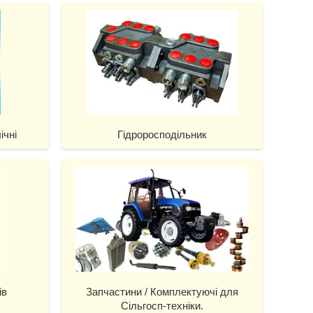
ічні
Гідроросподiльник
ів
Запчастини / Комплектуючі для
Сільгосп-техніки.