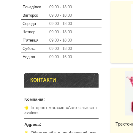
Понеділок
09:00
18:00
Вівторок
09:00
18:00
Середа
09:00
18:00
Четвер
09:00
18:00
Пʼятниця
09:00
18:00
Субота
09:00
18:00
Неділя
09:00
15:00
КОНТАКТИ
Інтернет-магазин «Авто-сільгосп т
ехніка»
Трехточк
Одеська обл. с-ще Авангард. вул