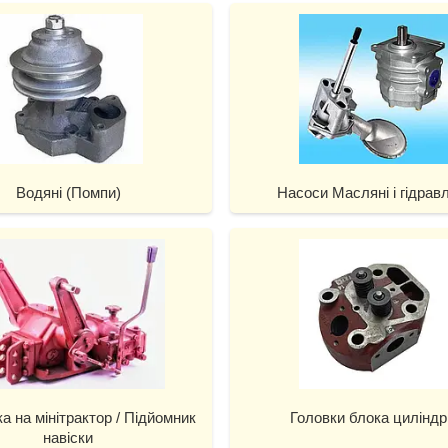
Водяні (Помпи)
Насоси Масляні і гідравл
а на мінітрактор / Підйомник
Головки блока циліндр
навіски