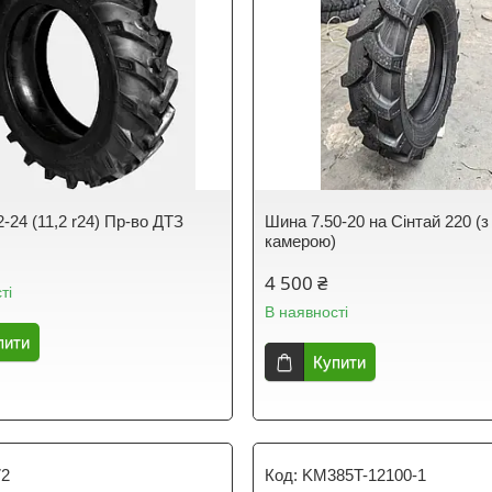
-24 (11,2 r24) Пр-во ДТЗ
Шина 7.50-20 на Сінтай 220 (з
камерою)
4 500 ₴
ті
В наявності
пити
Купити
72
KM385T-12100-1