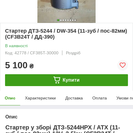
Стартер ДТЗ-5244 / DW-354 (11-зуб / пос-82мм)
(СF3B24T / ДД-390)
В наявності
Код: 42778 / CF385T-30000
Роздріб
5 100
₴
Купити
Опис
Характеристики
Доставка
Оплата
Умови п
Опис
Стартер у зборі ДТЗ-5244HPX / ATX (11-