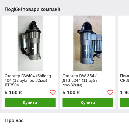
Подібні товари компанії
Стартер DW404 /Shifeng
Стартер DW-354 /
Помп
404 (12-зуб/пос-82мм)
ДТЗ-5244 (11-зуб /
СF3B
ДТЗ504
пос-82мм)
5 100
5 100
1 9
₴
₴
Купити
Купити
Про нас