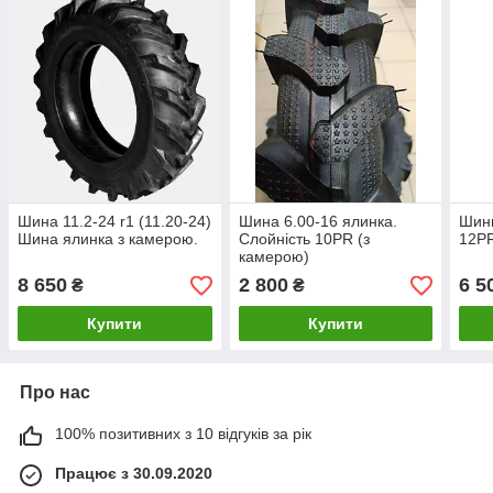
Шина 11.2-24 r1 (11.20-24)
Шина 6.00-16 ялинка.
Шини
Шина ялинка з камерою.
Слойність 10PR (з
12PR
камерою)
8 650
2 800
6 5
₴
₴
Купити
Купити
Про нас
100% позитивних з 10 відгуків за рік
Працює з 30.09.2020