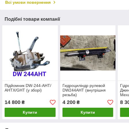
Всі умови повернення
Подібні товари компанії
Підйомник DW-244-AHT/
Гидроциліндр рулевой
Гідр
АНТХ/GHT (у зборі)
DW244AHT (внутрішня
Джин
резьба)
Меха
240/
14 800
4 200
8 3
₴
₴
Купити
Купити