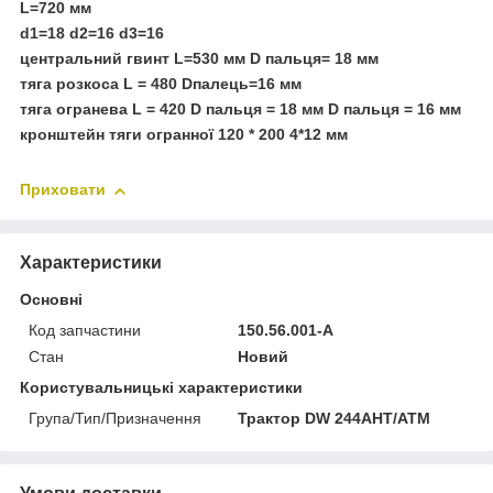
L=720 мм
d1=18 d2=16 d3=16
центральний гвинт L=530 мм D пальця= 18 мм
тяга розкоса L = 480 Dпалець=16 мм
тяга огранева L = 420 D пальця = 18 мм D пальця = 16 мм
кронштейн тяги огранної 120 * 200 4*12 мм
Приховати
Характеристики
Основні
Код запчастини
150.56.001-A
Стан
Новий
Користувальницькі характеристики
Група/Тип/Призначення
Трактор DW 244AHT/ATM