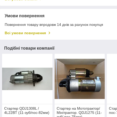
Умови повернення
Повернення товару впродовж 14 днів за рахунок покупця
Всі умови повернення
Подібні товари компанії
Стартер QDJ1308L /
Стартер на Мототрактор/
Стар
4L22BT (11-зуб/пос-82мм)
Мінітрактор. QDJ1275 (11-
пос-
зуб/ пос-75мм)