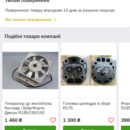
Умови повернення
Повернення товару впродовж 14 днів за рахунок покупця
Всі умови повернення
Подібні товари компанії
Генератор до мотоблока
Головка циліндра в зборі
Форс
Кентавр /Зубр/Форте.
R175
R185
Двигун R185/190/192
1 460
1 300
398
₴
₴