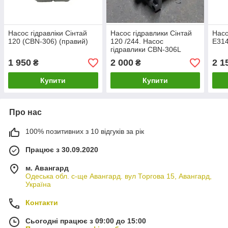
Насос гідравліки Сінтай
Насос гідравлики Сінтай
Насо
120 (CBN-306) (правий)
120 /244. Насос
E314
гідравлики CBN-306L
1 950
2 000
2 1
₴
₴
Купити
Купити
Про нас
100% позитивних з 10 відгуків за рік
Працює з 30.09.2020
м. Авангард
Одеська обл. с-ще Авангард. вул Торгова 15, Авангард,
Україна
Контакти
Сьогодні працює з 09:00 до 15:00