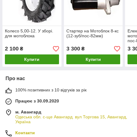
Колесо 5,00-12. У зборі.
Стартер на Мотоблок 8-кс
Елек
для мотоблока
(12-зуб/пос-82мм)
мото
пос-
2 100
3 300
3 3
₴
₴
Купити
Купити
Про нас
100% позитивних з 10 відгуків за рік
Працює з 30.09.2020
м. Авангард
Одеська обл. с-ще Авангард. вул Торгова 15, Авангард,
Україна
Контакти