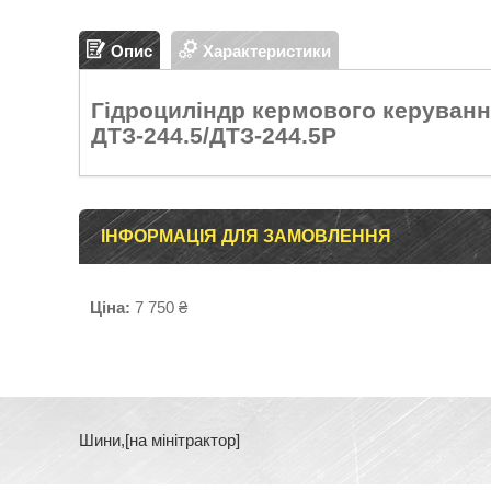
Опис
Характеристики
Гідроциліндр кермового керуванн
ДТЗ-244.5/ДТЗ-244.5Р
ІНФОРМАЦІЯ ДЛЯ ЗАМОВЛЕННЯ
Ціна:
7 750 ₴
Шини,[на мінітрактор]